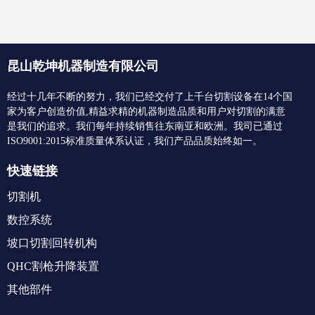
昆山乾坤机器制造有限公司
经过十几年不断的努力，
我们已经交付了上千台切割
设备
在
14个国
家
为客户创造价值
,
精益求精的机器制造品质和用户
对切割的满意
是
我们的追求
。
我们每年持续销售往东南亚和欧洲
。
我司已通过
ISO9001:2015标准质量体系认证，我们产品品质始终如一。
快速链接
切割机
数控系统
坡口切割回转机构
QHC割枪升降装置
其他部件