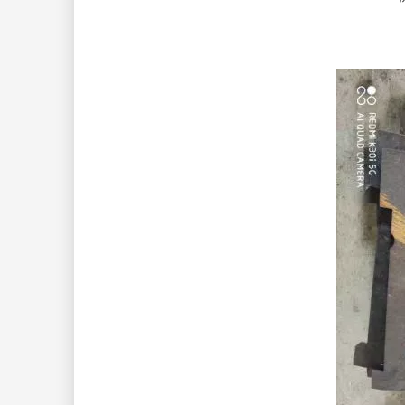
["wechat","weibo","qzone","douban","email"]